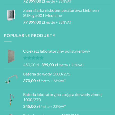
72 999,00
zł
/netto + 23%VAT
Zamrażarka niskotemperaturowa Liebherrr
SUFsg 5001 MediLine
77 999,00
zł
/netto + 23%VAT
POPULARNE PRODUKTY
Ociekacz laboratoryjny polistyrenowy
Oceniono
Pierwotna
Aktualna
480,00
zł
399,00
zł
/netto + 23%VAT
5.00
na 5
cena
cena
Bateria do wody 1000/275
wynosiła:
wynosi:
370,00
zł
480,00 zł.
399,00 zł.
/netto + 23%VAT
Bateria laboratoryjna stojąca do wody zimnej
1000/270
345,00
zł
/netto + 23%VAT