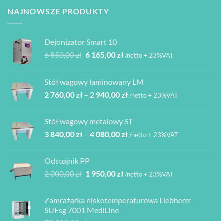
NAJNOWSZE PRODUKTY
Dejonizator Smart 10
Pierwotna
Aktualna
6 850,00
zł
6 165,00
zł
/netto + 23%VAT
cena
cena
wynosiła:
wynosi:
Stół wagowy laminowany LM
6
6
Zakres
2 760,00
zł
–
2 940,00
zł
850,00 zł.
165,00 zł.
/netto + 23%VAT
cen:
od
Stół wagowy metalowy ST
2
Zakres
3 840,00
zł
–
4 080,00
zł
760,00 zł
/netto + 23%VAT
cen:
do
od
2
Odstojnik PP
3
940,00 zł
Pierwotna
Aktualna
2 000,00
zł
1 950,00
zł
/netto + 23%VAT
840,00 zł
cena
cena
do
wynosiła:
wynosi:
4
Zamrażarka niskotemperaturowa Liebherrr
2
1
080,00 zł
SUFsg 7001 MediLine
000,00 zł.
950,00 zł.