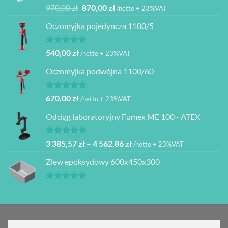
Oceniono
Pierwotna
Aktualna
970,00
zł
870,00
zł
/netto + 23%VAT
5.00
na 5
cena
cena
Oczomyjka pojedyncza 1100/5
wynosiła:
wynosi:
970,00 zł.
870,00 zł.
Oceniono
540,00
zł
/netto + 23%VAT
5.00
na 5
Oczomyjka podwójna 1100/60
Oceniono
670,00
zł
/netto + 23%VAT
5.00
na 5
Odciąg laboratoryjny Fumex ME 100 - ATEX
Oceniono
Zakres
3 385,57
zł
–
4 562,86
zł
/netto + 23%VAT
5.00
na 5
cen:
Zlew epoksydowy 600x450x300
od
3
385,57 zł
Oceniono
5.00
na 5
do
4
562,86 zł