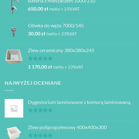
Bateria z mieszaczem 1000/210
650,00
zł
/netto + 23%VAT
Oliwka do węża 7000/145
30,00
zł
/netto + 23%VAT
Zlew ceramiczny 380x380x245
Oceniono
1 170,00
zł
/netto + 23%VAT
5.00
na 5
NAJWYŻEJ OCENIANE
Dygestorium laminowane z komorą laminowaną
Oceniono
5.00
na 5
Zlew polipropylenowy 400x400x300