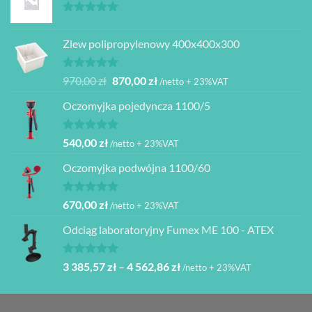
Oceniono
5.00
na 5
Zlew polipropylenowy 400x400x300
Oceniono
Pierwotna
Aktualna
970,00
zł
870,00
zł
/netto + 23%VAT
5.00
na 5
cena
cena
Oczomyjka pojedyncza 1100/5
wynosiła:
wynosi:
970,00 zł.
870,00 zł.
Oceniono
540,00
zł
/netto + 23%VAT
5.00
na 5
Oczomyjka podwójna 1100/60
Oceniono
670,00
zł
/netto + 23%VAT
5.00
na 5
Odciąg laboratoryjny Fumex ME 100 - ATEX
Oceniono
Zakres
3 385,57
zł
–
4 562,86
zł
/netto + 23%VAT
5.00
na 5
cen:
od
3