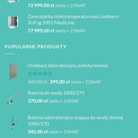
72 999,00
zł
/netto + 23%VAT
Zamrażarka niskotemperaturowa Liebherrr
SUFsg 5001 MediLine
77 999,00
zł
/netto + 23%VAT
POPULARNE PRODUKTY
Ociekacz laboratoryjny polistyrenowy
Oceniono
Pierwotna
Aktualna
480,00
zł
399,00
zł
/netto + 23%VAT
5.00
na 5
cena
cena
Bateria do wody 1000/275
wynosiła:
wynosi:
370,00
zł
480,00 zł.
399,00 zł.
/netto + 23%VAT
Bateria laboratoryjna stojąca do wody zimnej
1000/270
345,00
zł
/netto + 23%VAT