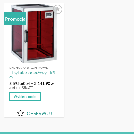
Promocja
OBSERWUJ
EKSYKATORY SZAFKOWE
Eksykator oranżowy EKS
O
Zakres
2 595,60
zł
–
3 141,90
zł
cen:
/netto + 23%VAT
od
2
Wybierz opcje
595,60 zł
do
Ten
3
produkt
141,90 zł
OBSERWUJ
ma
wiele
wariantów.