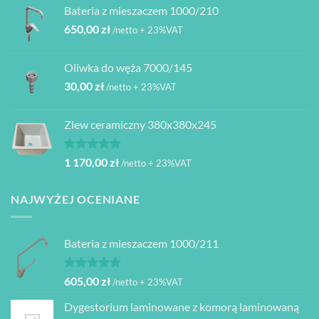
Bateria z mieszaczem 1000/210
650,00
zł
/netto + 23%VAT
Oliwka do węża 7000/145
30,00
zł
/netto + 23%VAT
Zlew ceramiczny 380x380x245
Oceniono
1 170,00
zł
/netto + 23%VAT
5.00
na 5
NAJWYŻEJ OCENIANE
Bateria z mieszaczem 1000/211
Oceniono
605,00
zł
/netto + 23%VAT
5.00
na 5
Dygestorium laminowane z komorą laminowaną