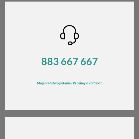
385,57 zł
do
4
562,86 zł
883 667 667
Mają Państwo pytania? Prosimy o kontakt!.