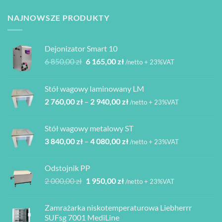
Opcje
można
NAJNOWSZE PRODUKTY
wybrać
na
stronie
Dejonizator Smart 10
produktu
Pierwotna
Aktualna
6 850,00
zł
6 165,00
zł
/netto + 23%VAT
cena
cena
wynosiła:
wynosi:
Stół wagowy laminowany LM
6
6
Zakres
2 760,00
zł
–
2 940,00
zł
850,00 zł.
165,00 zł.
/netto + 23%VAT
cen:
od
Stół wagowy metalowy ST
2
Zakres
3 840,00
zł
–
4 080,00
zł
760,00 zł
/netto + 23%VAT
cen:
do
od
2
Odstojnik PP
3
940,00 zł
Pierwotna
Aktualna
2 000,00
zł
1 950,00
zł
/netto + 23%VAT
840,00 zł
cena
cena
do
wynosiła:
wynosi:
4
Zamrażarka niskotemperaturowa Liebherrr
2
1
080,00 zł
SUFsg 7001 MediLine
000,00 zł.
950,00 zł.