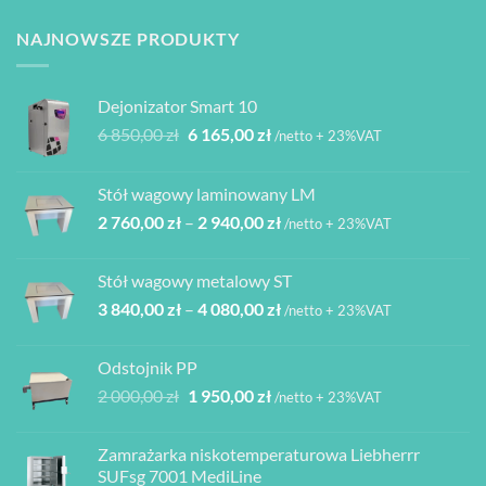
Opcje
można
NAJNOWSZE PRODUKTY
wybrać
na
stronie
Dejonizator Smart 10
produktu
Pierwotna
Aktualna
6 850,00
zł
6 165,00
zł
/netto + 23%VAT
cena
cena
wynosiła:
wynosi:
Stół wagowy laminowany LM
6
6
Zakres
2 760,00
zł
–
2 940,00
zł
850,00 zł.
165,00 zł.
/netto + 23%VAT
cen:
od
Stół wagowy metalowy ST
2
Zakres
3 840,00
zł
–
4 080,00
zł
760,00 zł
/netto + 23%VAT
cen:
do
od
2
Odstojnik PP
3
940,00 zł
Pierwotna
Aktualna
2 000,00
zł
1 950,00
zł
/netto + 23%VAT
840,00 zł
cena
cena
do
wynosiła:
wynosi:
4
Zamrażarka niskotemperaturowa Liebherrr
2
1
080,00 zł
SUFsg 7001 MediLine
000,00 zł.
950,00 zł.