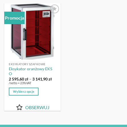
Promocja
OBSERWUJ
EKSYKATORY SZAFKOWE
Eksykator oranżowy EKS
O
Zakres
2 595,60
zł
–
3 141,90
zł
cen:
/netto + 23%VAT
od
2
Wybierz opcje
595,60 zł
do
Ten
3
produkt
141,90 zł
OBSERWUJ
ma
wiele
wariantów.