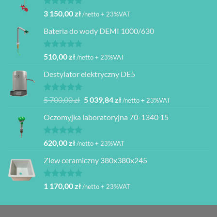
Oceniono
3 150,00
zł
/netto + 23%VAT
5.00
na 5
Bateria do wody DEMI 1000/630
Oceniono
510,00
zł
/netto + 23%VAT
5.00
na 5
Destylator elektryczny DE5
Oceniono
Pierwotna
Aktualna
5 700,00
zł
5 039,84
zł
/netto + 23%VAT
5.00
na 5
cena
cena
Oczomyjka laboratoryjna 70-1340 15
wynosiła:
wynosi:
5
5
700,00 zł.
039,84 zł.
Oceniono
620,00
zł
/netto + 23%VAT
5.00
na 5
Zlew ceramiczny 380x380x245
Oceniono
1 170,00
zł
/netto + 23%VAT
5.00
na 5