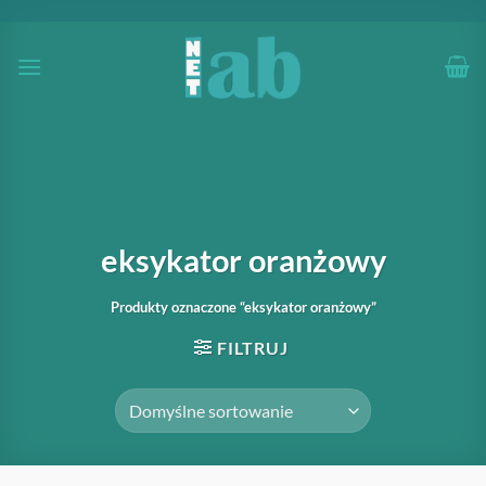
Przewiń
do
zawartości
eksykator oranżowy
Produkty oznaczone “eksykator oranżowy”
FILTRUJ