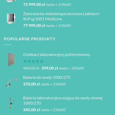
72 999,00
zł
/netto + 23%VAT
Zamrażarka niskotemperaturowa Liebherrr
SUFsg 5001 MediLine
77 999,00
zł
/netto + 23%VAT
POPULARNE PRODUKTY
Ociekacz laboratoryjny polistyrenowy
Oceniono
Pierwotna
Aktualna
480,00
zł
399,00
zł
/netto + 23%VAT
5.00
na 5
cena
cena
Bateria do wody 1000/275
wynosiła:
wynosi:
370,00
zł
480,00 zł.
399,00 zł.
/netto + 23%VAT
Bateria laboratoryjna stojąca do wody zimnej
1000/270
345,00
zł
/netto + 23%VAT