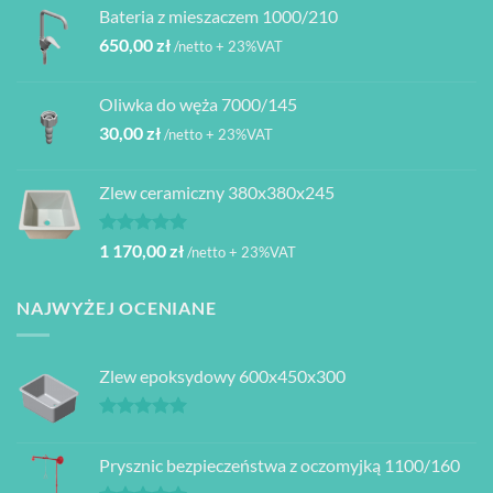
Bateria z mieszaczem 1000/210
650,00
zł
/netto + 23%VAT
Oliwka do węża 7000/145
30,00
zł
/netto + 23%VAT
Zlew ceramiczny 380x380x245
Oceniono
1 170,00
zł
/netto + 23%VAT
5.00
na 5
NAJWYŻEJ OCENIANE
Zlew epoksydowy 600x450x300
Oceniono
5.00
na 5
Prysznic bezpieczeństwa z oczomyjką 1100/160