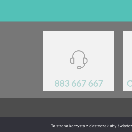
883 667 667
O
Mają Państwo pytania? Prosimy o kontakt!.
REGULA
Ta strona korzysta z ciasteczek aby świadc