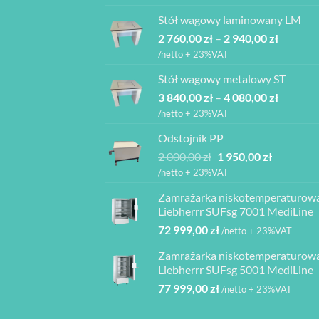
wynosiła:
wynosi:
Stół wagowy laminowany LM
6
6
Zakres
2 760,00
zł
–
850,00 zł.
2 940,00
zł
165,00 zł.
cen:
/netto + 23%VAT
od
Stół wagowy metalowy ST
2
Zakres
3 840,00
zł
–
4 080,00
zł
760,00 z
cen:
do
/netto + 23%VAT
od
2
Odstojnik PP
3
940,00 z
Pierwotna
Aktualna
2 000,00
zł
1 950,00
zł
840,00 z
cena
cena
do
/netto + 23%VAT
wynosiła:
wynosi:
4
Zamrażarka niskotemperaturow
2
1
080,00 z
Liebherrr SUFsg 7001 MediLine
000,00 zł.
950,00 zł.
72 999,00
zł
/netto + 23%VAT
Zamrażarka niskotemperaturow
Liebherrr SUFsg 5001 MediLine
77 999,00
zł
/netto + 23%VAT