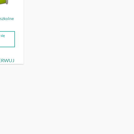
szkolne
się
j
ERWUJ