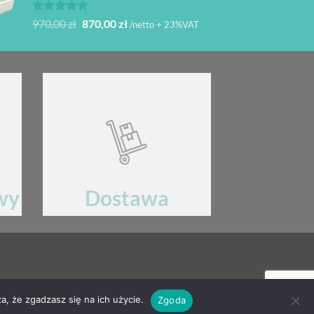
Oceniono
Pierwotna
Aktualna
970,00
zł
870,00
zł
/netto + 23%VAT
5.00
na 5
cena
cena
wynosiła:
wynosi:
970,00 zł.
870,00 zł.
wy
Dostawa
ku
Wysyłka sprawdzonymi przewoźnikami
KONTAKT
a, że zgadzasz się na ich użycie.
Zgoda