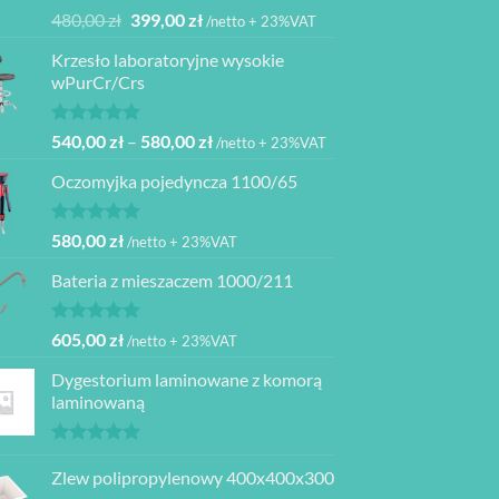
Oceniono
Pierwotna
Aktualna
480,00
zł
399,00
zł
/netto + 23%VAT
5.00
na 5
cena
cena
Krzesło laboratoryjne wysokie
wynosiła:
wynosi:
wPurCr/Crs
480,00 zł.
399,00 zł.
Oceniono
Zakres
540,00
zł
–
580,00
zł
/netto + 23%VAT
5.00
na 5
cen:
Oczomyjka pojedyncza 1100/65
od
540,00 zł
do
Oceniono
580,00
zł
/netto + 23%VAT
5.00
na 5
580,00 zł
Bateria z mieszaczem 1000/211
Oceniono
605,00
zł
/netto + 23%VAT
5.00
na 5
Dygestorium laminowane z komorą
laminowaną
Oceniono
5.00
Zlew polipropylenowy 400x400x300
na 5