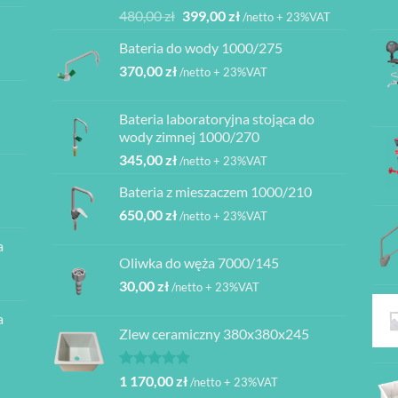
Oceniono
Pierwotna
Aktualna
480,00
zł
399,00
zł
/netto + 23%VAT
5.00
na 5
cena
cena
Bateria do wody 1000/275
wynosiła:
wynosi:
370,00
zł
480,00 zł.
399,00 zł.
/netto + 23%VAT
Bateria laboratoryjna stojąca do
ł
wody zimnej 1000/270
345,00
zł
/netto + 23%VAT
ł
Bateria z mieszaczem 1000/210
ł
650,00
zł
/netto + 23%VAT
a
ł
Oliwka do węża 7000/145
30,00
zł
/netto + 23%VAT
a
Zlew ceramiczny 380x380x245
Oceniono
1 170,00
zł
/netto + 23%VAT
5.00
na 5