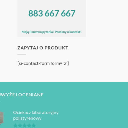
883 667 667
Mają Państwo pytania? Prosimy o kontakt!.
ZAPYTAJ O PRODUKT
[si-contact-form form='2']
JWYŻEJ OCENIANE
Ociekacz laboratoryjny
polistyrenowy