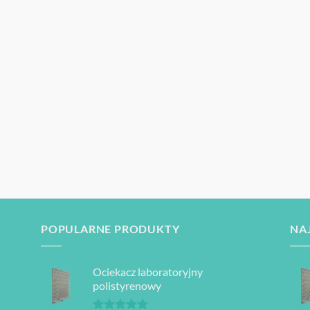
POPULARNE PRODUKTY
NA
Ociekacz laboratoryjny
polistyrenowy