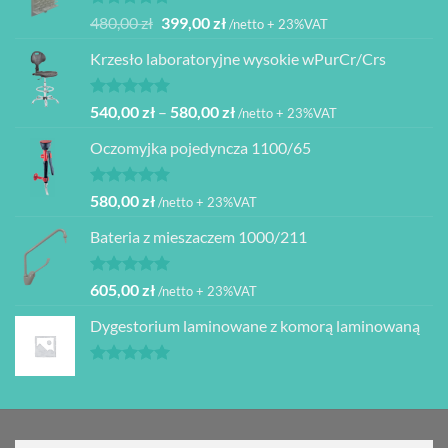
Oceniono
Pierwotna
Aktualna
480,00
zł
399,00
zł
/netto + 23%VAT
5.00
na 5
cena
cena
Krzesło laboratoryjne wysokie wPurCr/Crs
wynosiła:
wynosi:
480,00 zł.
399,00 zł.
Oceniono
Zakres
540,00
zł
–
580,00
zł
/netto + 23%VAT
5.00
na 5
cen:
Oczomyjka pojedyncza 1100/65
od
540,00 zł
do
Oceniono
580,00
zł
/netto + 23%VAT
5.00
na 5
580,00 zł
Bateria z mieszaczem 1000/211
Oceniono
605,00
zł
/netto + 23%VAT
5.00
na 5
Dygestorium laminowane z komorą laminowaną
Oceniono
5.00
na 5