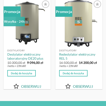
Promocja
Promocja
OBSERWUJ
OBSERWUJ
Wysyłka - 24h
DESTYLATORY
DESTYLATORY
Destylator elektryczny
Redestylator elektryczny
laboratoryjny DE20 plus
REL 5
Pierwotna
Aktualna
Pierwotna
Aktua
10 300,00
zł
9 096,00
zł
16 500,00
zł
14 200,00
zł
cena
cena
cena
cena
/netto + 23%VAT
/netto + 23%VAT
wynosiła:
wynosi:
wynosiła:
wynos
10
9
16
14
Dodaj do koszyka
Dodaj do koszyka
300,00 zł.
096,00 zł.
500,00 zł.
200,00
OBSERWUJ
OBSERWUJ