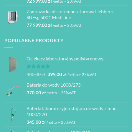
72 999,00
zł
/netto + 23%VAT
Zamrażarka niskotemperaturowa Liebherrr
SUFsg 5001 MediLine
77 999,00
zł
/netto + 23%VAT
POPULARNE PRODUKTY
Ociekacz laboratoryjny polistyrenowy
Oceniono
Pierwotna
Aktualna
480,00
zł
399,00
zł
/netto + 23%VAT
5.00
na 5
cena
cena
Bateria do wody 1000/275
wynosiła:
wynosi:
370,00
zł
480,00 zł.
399,00 zł.
/netto + 23%VAT
Bateria laboratoryjna stojąca do wody zimnej
1000/270
345,00
zł
/netto + 23%VAT