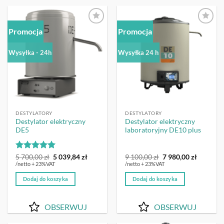
Promocja
Promocja
OBSERWUJ
OBSERWUJ
Wysyłka - 24h
Wysyłka 24 h
DESTYLATORY
DESTYLATORY
Destylator elektryczny
Destylator elektryczny
DE5
laboratoryjny DE10 plus
Oceniono
5
Pierwotna
Aktualna
Pierwotna
Aktualn
5 700,00
zł
5 039,84
zł
9 100,00
zł
7 980,00
zł
cena
cena
cena
cena
na 5
/netto + 23%VAT
/netto + 23%VAT
wynosiła:
wynosi:
wynosiła:
wynosi:
5
5
9
7
Dodaj do koszyka
Dodaj do koszyka
700,00 zł.
039,84 zł.
100,00 zł.
980,00 zł
OBSERWUJ
OBSERWUJ