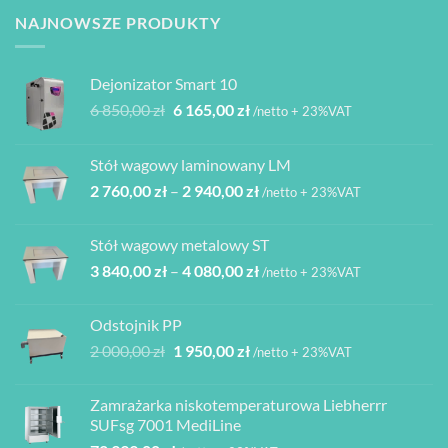
NAJNOWSZE PRODUKTY
Dejonizator Smart 10
Pierwotna
Aktualna
6 850,00
zł
6 165,00
zł
/netto + 23%VAT
cena
cena
wynosiła:
wynosi:
Stół wagowy laminowany LM
6
6
Zakres
2 760,00
zł
–
2 940,00
zł
850,00 zł.
165,00 zł.
/netto + 23%VAT
cen:
od
Stół wagowy metalowy ST
2
Zakres
3 840,00
zł
–
4 080,00
zł
760,00 zł
/netto + 23%VAT
cen:
do
od
2
Odstojnik PP
3
940,00 zł
Pierwotna
Aktualna
2 000,00
zł
1 950,00
zł
/netto + 23%VAT
840,00 zł
cena
cena
do
wynosiła:
wynosi:
4
Zamrażarka niskotemperaturowa Liebherrr
2
1
080,00 zł
SUFsg 7001 MediLine
000,00 zł.
950,00 zł.