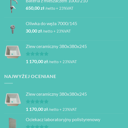
Bateria z mieszaczem 1000/210
650,00
zł
/netto + 23%VAT
Oliwka do węża 7000/145
30,00
zł
/netto + 23%VAT
Zlew ceramiczny 380x380x245
Oceniono
1 170,00
zł
/netto + 23%VAT
5.00
na 5
NAJWYŻEJ OCENIANE
Zlew ceramiczny 380x380x245
Oceniono
1 170,00
zł
/netto + 23%VAT
5.00
na 5
Ociekacz laboratoryjny polistyrenowy