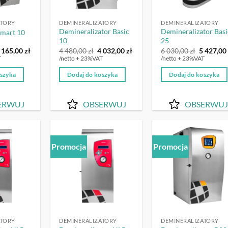
ATORY
DEMINERALIZATORY
DEMINERALIZATORY
Demineralizator Basic
Demineralizator Basi
Smart 10
10
25
ierwotna
Aktualna
Pierwotna
Aktualna
Pierwot
 165,00
zł
4 480,00
zł
4 032,00
zł
6 030,00
zł
5 427,0
ena
cena
cena
cena
cena
T
/netto + 23%VAT
/netto + 23%VAT
ynosiła:
wynosi:
wynosiła:
wynosi:
wynosiła
6
4
4
6
oszyka
Dodaj do koszyka
Dodaj do koszyka
50,00 zł.
165,00 zł.
480,00 zł.
032,00 zł.
030,00 zł
ERWUJ
OBSERWUJ
OBSERWUJ
Promocja
Promocja
OBSERWUJ
OBSERWUJ
OBSERW
ATORY
DEMINERALIZATORY
DEMINERALIZATORY