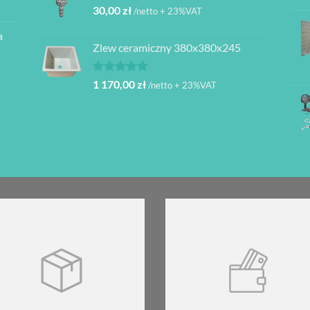
30,00
zł
/netto + 23%VAT
a
Zlew ceramiczny 380x380x245
Oceniono
1 170,00
zł
/netto + 23%VAT
5.00
na 5