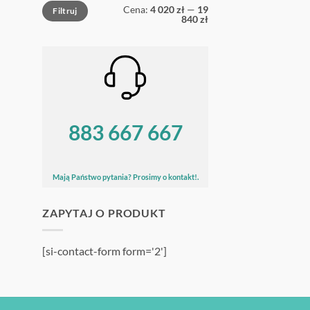
Cena
Cena
Cena:
4 020 zł
—
19
Filtruj
min
max
840 zł
883 667 667
Mają Państwo pytania? Prosimy o kontakt!.
ZAPYTAJ O PRODUKT
[si-contact-form form='2']