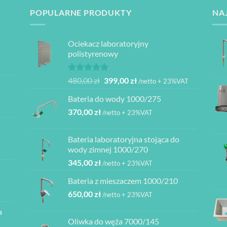
POPULARNE PRODUKTY
NA
Ociekacz laboratoryjny
polistyrenowy
Oceniono
Pierwotna
Aktualna
480,00
zł
399,00
zł
/netto + 23%VAT
5.00
na 5
cena
cena
Bateria do wody 1000/275
wynosiła:
wynosi:
370,00
zł
480,00 zł.
399,00 zł.
/netto + 23%VAT
Bateria laboratoryjna stojąca do
ł
wody zimnej 1000/270
345,00
zł
/netto + 23%VAT
ł
Bateria z mieszaczem 1000/210
ł
650,00
zł
/netto + 23%VAT
a
ł
Oliwka do węża 7000/145