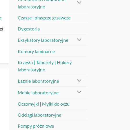
laboratoryjne
Czasze i płaszcze grzewcze
c
Dygestoria
na
Aktualna
0
zł
cena
:
wynosi:
Eksykatory laboratoryjne
5
.
427,00 zł.
Komory laminarne
Krzesła | Taborety | Hokery
laboratoryjne
Łaźnie laboratoryjne
UJ
Meble laboratoryjne
Oczomyjki | Myjki do oczu
Odciągi laboratoryjne
Pompy próżniowe