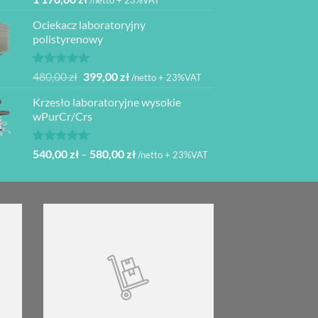
/netto + 23%VAT
5.00
na 5
Ociekacz laboratoryjny
polistyrenowy
Oceniono
Pierwotna
Aktualna
480,00
zł
399,00
zł
/netto + 23%VAT
5.00
na 5
cena
cena
Krzesło laboratoryjne wysokie
wynosiła:
wynosi:
wPurCr/Crs
480,00 zł.
399,00 zł.
Oceniono
Zakres
540,00
zł
–
580,00
zł
/netto + 23%VAT
5.00
na 5
cen:
od
540,00 zł
do
580,00 zł