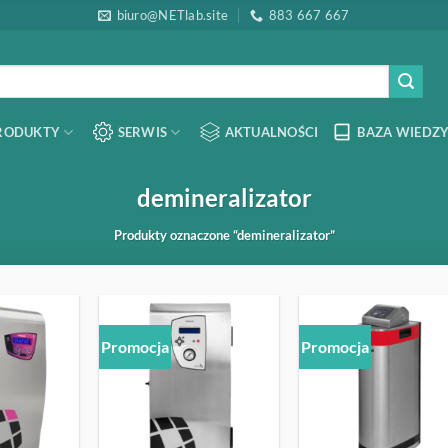
biuro@NETlab.site
883 667 667
RODUKTY
SERWIS
AKTUALNOŚCI
BAZA WIEDZY
demineralizator
Produkty oznaczone “demineralizator”
Promocja
Promocja
OBSERWUJ
OBSERWUJ
OBSERW