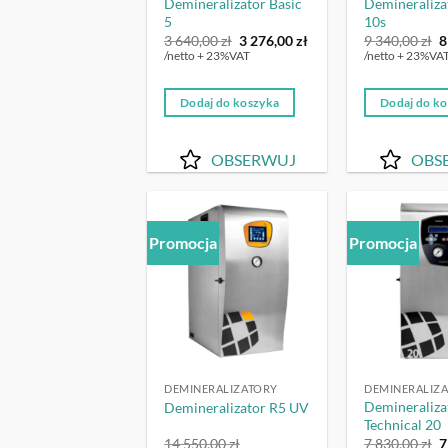
Demineralizator Basic
Demineraliza
5
10s
Pierwotna
Aktualna
P
3 640,00
zł
3 276,00
zł
9 340,00
zł
8
cena
cena
c
/netto + 23%VAT
/netto + 23%VA
wynosiła:
wynosi:
w
3
3
9
640,00 zł.
276,00 zł.
3
Dodaj do koszyka
Dodaj do k
OBSERWUJ
OBS
Promocja
Promocja
OBSERWUJ
DEMINERALIZATORY
DEMINERALIZ
Demineraliza
Demineralizator R5 UV
Technical 20
P
14 550,00
zł
7 830,00
zł
7