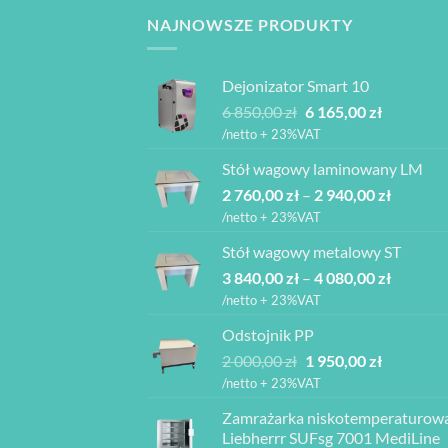
NAJNOWSZE PRODUKTY
Dejonizator Smart 10
Pierwotna
Aktualna
6 850,00
zł
6 165,00
zł
cena
cena
/netto + 23%VAT
wynosiła:
wynosi:
Stół wagowy laminowany LM
6
6
Zakres
2 760,00
zł
–
850,00 zł.
2 940,00
zł
165,00 zł.
cen:
/netto + 23%VAT
od
Stół wagowy metalowy ST
2
Zakres
3 840,00
zł
–
4 080,00
zł
760,00 z
cen:
do
/netto + 23%VAT
od
2
Odstojnik PP
3
940,00 z
Pierwotna
Aktualna
2 000,00
zł
1 950,00
zł
840,00 z
cena
cena
do
/netto + 23%VAT
wynosiła:
wynosi:
4
Zamrażarka niskotemperaturow
2
1
080,00 z
Liebherrr SUFsg 7001 MediLine
000,00 zł.
950,00 zł.