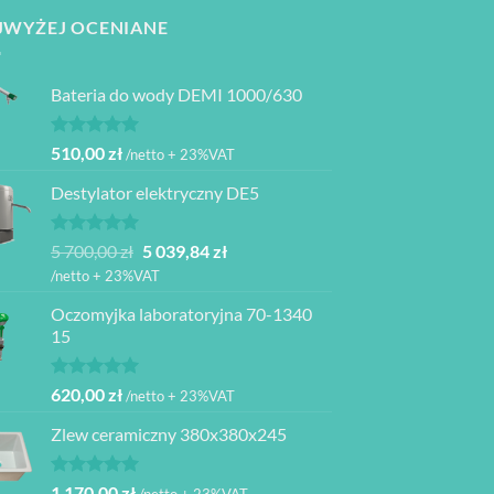
JWYŻEJ OCENIANE
Bateria do wody DEMI 1000/630
Oceniono
510,00
zł
/netto + 23%VAT
5.00
na 5
Destylator elektryczny DE5
Oceniono
Pierwotna
Aktualna
5 700,00
zł
5 039,84
zł
5.00
na 5
cena
cena
/netto + 23%VAT
wynosiła:
wynosi:
Oczomyjka laboratoryjna 70-1340
5
5
15
700,00 zł.
039,84 zł.
Oceniono
620,00
zł
/netto + 23%VAT
5.00
na 5
Zlew ceramiczny 380x380x245
Oceniono
1 170,00
zł