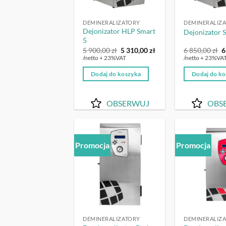
DEMINERALIZATORY
DEMINERALIZ
Dejonizator HLP Smart
Dejonizator 
5
Pierwotna
Aktualna
P
5 900,00
zł
5 310,00
zł
6 850,00
zł
6
cena
cena
c
/netto + 23%VAT
/netto + 23%VA
wynosiła:
wynosi:
w
5
5
6
Dodaj do koszyka
Dodaj do k
900,00 zł.
310,00 zł.
8
OBSERWUJ
OBS
Promocja
Promocja
OBSERWUJ
DEMINERALIZATORY
DEMINERALIZ