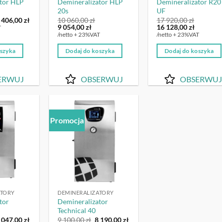
tor HLP
Demineralizator HLP
Demineralizator R20
20s
UF
ierwotna
Aktualna
 406,00
zł
10 060,00
zł
17 920,00
zł
ena
cena
Pierwotna
Aktualna
Pierwotna
Aktualn
9 054,00
zł
16 128,00
zł
T
ynosiła:
wynosi:
cena
cena
cena
cena
/netto + 23%VAT
/netto + 23%VAT
8
wynosiła:
wynosi:
wynosiła:
wynosi:
40,00 zł.
406,00 zł.
10
9
17
16
oszyka
Dodaj do koszyka
Dodaj do koszyka
060,00 zł.
054,00 zł.
920,00 zł.
128,00 zł
ERWUJ
OBSERWUJ
OBSERWUJ
Promocja
OBSERWUJ
OBSERWUJ
ATORY
DEMINERALIZATORY
tor
Demineralizator
Technical 40
ierwotna
Aktualna
Pierwotna
Aktualna
 047,00
zł
9 100,00
zł
8 190,00
zł