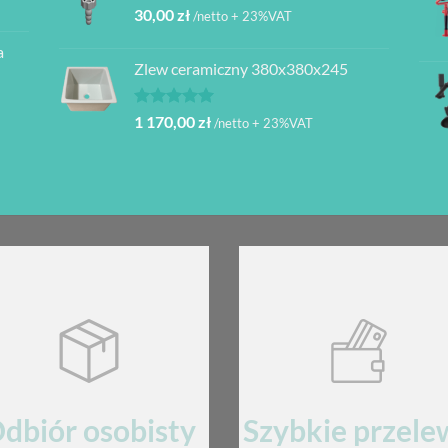
30,00
zł
/netto + 23%VAT
a
Zlew ceramiczny 380x380x245
Oceniono
1 170,00
zł
/netto + 23%VAT
5.00
na 5
dbiór osobisty
Szybkie przele