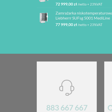
72 999,00
zł
/netto + 23%VAT
Zamrażarka niskotemperaturow
Liebherrr SUFsg 5001 MediLine
77 999,00
zł
/netto + 23%VAT
883 667 667
O