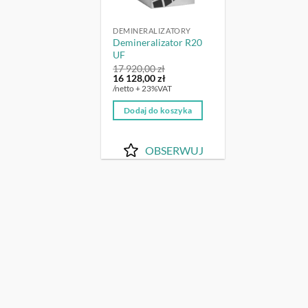
DEMINERALIZATORY
Demineralizator R20
UF
17 920,00
zł
Pierwotna
Aktualna
16 128,00
zł
cena
cena
/netto + 23%VAT
wynosiła:
wynosi:
17
16
Dodaj do koszyka
920,00 zł.
128,00 zł.
OBSERWUJ