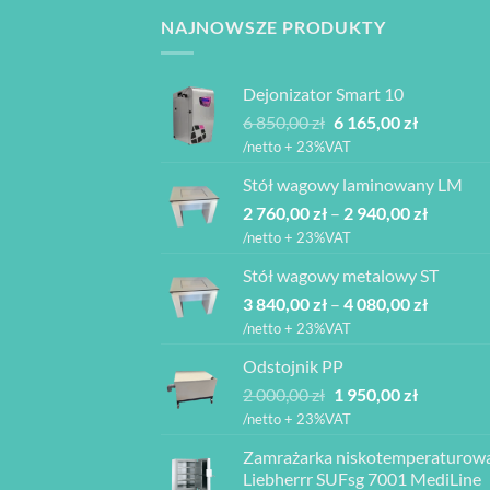
NAJNOWSZE PRODUKTY
Dejonizator Smart 10
Pierwotna
Aktualna
6 850,00
zł
6 165,00
zł
cena
cena
/netto + 23%VAT
wynosiła:
wynosi:
Stół wagowy laminowany LM
6
6
Zakres
2 760,00
zł
–
850,00 zł.
2 940,00
zł
165,00 zł.
cen:
/netto + 23%VAT
od
Stół wagowy metalowy ST
2
Zakres
3 840,00
zł
–
4 080,00
zł
760,00 z
cen:
do
/netto + 23%VAT
od
2
Odstojnik PP
3
940,00 z
Pierwotna
Aktualna
2 000,00
zł
1 950,00
zł
840,00 z
cena
cena
do
/netto + 23%VAT
wynosiła:
wynosi:
4
Zamrażarka niskotemperaturow
2
1
080,00 z
Liebherrr SUFsg 7001 MediLine
000,00 zł.
950,00 zł.