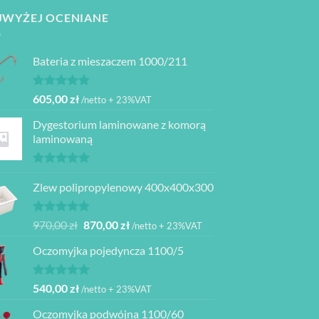
JWYŻEJ OCENIANE
Bateria z mieszaczem 1000/211
Oceniono
605,00
zł
/netto + 23%VAT
5.00
na 5
Dygestorium laminowane z komorą
laminowaną
Oceniono
5.00
Zlew polipropylenowy 400x400x300
na 5
Oceniono
Pierwotna
Aktualna
970,00
zł
870,00
zł
/netto + 23%VAT
5.00
na 5
cena
cena
Oczomyjka pojedyncza 1100/5
wynosiła:
wynosi:
970,00 zł.
870,00 zł.
Oceniono
540,00
zł
/netto + 23%VAT
5.00
na 5
Oczomyjka podwójna 1100/60