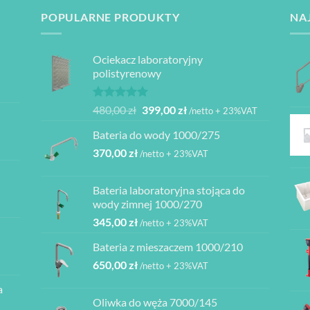
POPULARNE PRODUKTY
NA
Ociekacz laboratoryjny
polistyrenowy
Oceniono
Pierwotna
Aktualna
480,00
zł
399,00
zł
/netto + 23%VAT
5.00
na 5
cena
cena
Bateria do wody 1000/275
wynosiła:
wynosi:
370,00
zł
480,00 zł.
399,00 zł.
/netto + 23%VAT
Bateria laboratoryjna stojąca do
ł
wody zimnej 1000/270
345,00
zł
/netto + 23%VAT
ł
Bateria z mieszaczem 1000/210
ł
650,00
zł
/netto + 23%VAT
a
ł
Oliwka do węża 7000/145