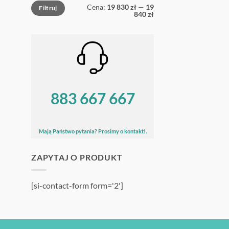
Cena
Cena
Cena:
19 830 zł
—
19
Filtruj
min
max
840 zł
883 667 667
Mają Państwo pytania? Prosimy o kontakt!.
ZAPYTAJ O PRODUKT
[si-contact-form form='2']