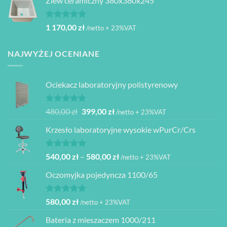
Zlew ceramiczny 380x380x245
Oceniono
1 170,00
zł
/netto + 23%VAT
5.00
na 5
NAJWYŻEJ OCENIANE
Ociekacz laboratoryjny polistyrenowy
Oceniono
Pierwotna
Aktualna
480,00
zł
399,00
zł
/netto + 23%VAT
5.00
na 5
cena
cena
Krzesło laboratoryjne wysokie wPurCr/Crs
wynosiła:
wynosi:
480,00 zł.
399,00 zł.
Oceniono
Zakres
540,00
zł
–
580,00
zł
/netto + 23%VAT
5.00
na 5
cen:
Oczomyjka pojedyncza 1100/65
od
540,00 zł
do
Oceniono
580,00
zł
/netto + 23%VAT
5.00
na 5
580,00 zł
Bateria z mieszaczem 1000/211