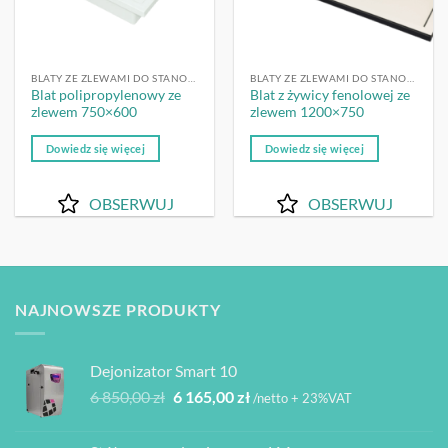
BLATY ZE ZLEWAMI DO STANOWISK DO MYCIA
BLATY ZE ZLEWAMI DO STANOWISK DO MYCIA
Blat polipropylenowy ze
Blat z żywicy fenolowej ze
zlewem 750×600
zlewem 1200×750
Dowiedz się więcej
Dowiedz się więcej
OBSERWUJ
OBSERWUJ
NAJNOWSZE PRODUKTY
Dejonizator Smart 10
Pierwotna
Aktualna
6 850,00
zł
6 165,00
zł
/netto + 23%VAT
cena
cena
wynosiła:
wynosi: