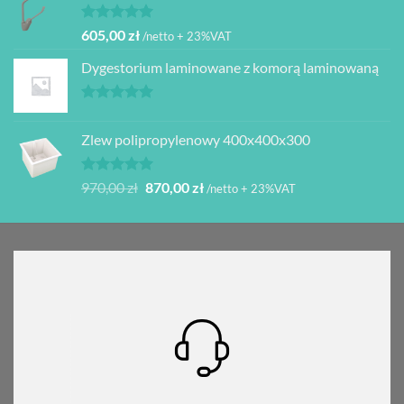
Oceniono
605,00
zł
/netto + 23%VAT
5.00
na 5
Dygestorium laminowane z komorą laminowaną
Oceniono
5.00
na 5
Zlew polipropylenowy 400x400x300
Oceniono
Pierwotna
Aktualna
970,00
zł
870,00
zł
/netto + 23%VAT
5.00
na 5
cena
cena
wynosiła:
wynosi:
970,00 zł.
870,00 zł.