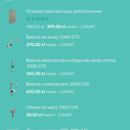
Ociekacz laboratoryjny polistyrenowy
Oceniono
Pierwotna
Aktualna
480,00
zł
399,00
zł
/netto + 23%VAT
5.00
na 5
cena
cena
Bateria do wody 1000/275
wynosiła:
wynosi:
370,00
zł
480,00 zł.
399,00 zł.
/netto + 23%VAT
Bateria laboratoryjna stojąca do wody zimnej
1000/270
345,00
zł
/netto + 23%VAT
Bateria z mieszaczem 1000/210
650,00
zł
/netto + 23%VAT
Oliwka do węża 7000/145
30,00
zł
/netto + 23%VAT