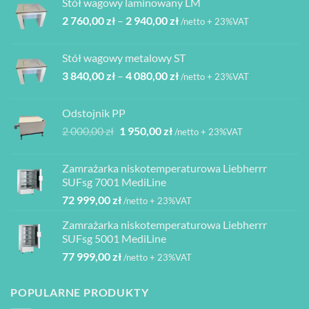
Stół wagowy laminowany LM
6
6
Zakres
2 760,00
zł
–
2 940,00
zł
850,00 zł.
165,00 zł.
/netto + 23%VAT
cen:
od
Stół wagowy metalowy ST
2
Zakres
3 840,00
zł
–
4 080,00
zł
760,00 zł
/netto + 23%VAT
cen:
do
od
2
Odstojnik PP
3
940,00 zł
Pierwotna
Aktualna
2 000,00
zł
1 950,00
zł
/netto + 23%VAT
840,00 zł
cena
cena
do
wynosiła:
wynosi:
4
Zamrażarka niskotemperaturowa Liebherrr
2
1
080,00 zł
SUFsg 7001 MediLine
000,00 zł.
950,00 zł.
72 999,00
zł
/netto + 23%VAT
Zamrażarka niskotemperaturowa Liebherrr
SUFsg 5001 MediLine
77 999,00
zł
/netto + 23%VAT
POPULARNE PRODUKTY