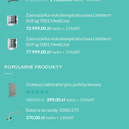
840,00 zł
cena
cena
do
wynosiła:
wynosi:
4
Zamrażarka niskotemperaturowa Liebherrr
2
1
080,00 zł
SUFsg 7001 MediLine
000,00 zł.
950,00 zł.
72 999,00
zł
/netto + 23%VAT
Zamrażarka niskotemperaturowa Liebherrr
SUFsg 5001 MediLine
77 999,00
zł
/netto + 23%VAT
POPULARNE PRODUKTY
Ociekacz laboratoryjny polistyrenowy
Oceniono
Pierwotna
Aktualna
480,00
zł
399,00
zł
/netto + 23%VAT
5.00
na 5
cena
cena
Bateria do wody 1000/275
wynosiła:
wynosi:
370,00
zł
480,00 zł.
399,00 zł.
/netto + 23%VAT