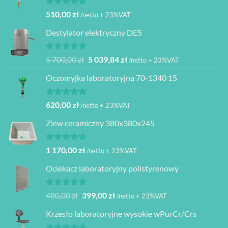
Oceniono
510,00
zł
/netto + 23%VAT
5.00
na 5
Destylator elektryczny DE5
Oceniono
Pierwotna
Aktualna
5 700,00
zł
5 039,84
zł
/netto + 23%VAT
5.00
na 5
cena
cena
Oczomyjka laboratoryjna 70-1340 15
wynosiła:
wynosi:
5
5
700,00 zł.
039,84 zł.
Oceniono
620,00
zł
/netto + 23%VAT
5.00
na 5
Zlew ceramiczny 380x380x245
Oceniono
1 170,00
zł
/netto + 23%VAT
5.00
na 5
Ociekacz laboratoryjny polistyrenowy
Oceniono
Pierwotna
Aktualna
480,00
zł
399,00
zł
/netto + 23%VAT
5.00
na 5
cena
cena
Krzesło laboratoryjne wysokie wPurCr/Crs
wynosiła:
wynosi:
480,00 zł.
399,00 zł.