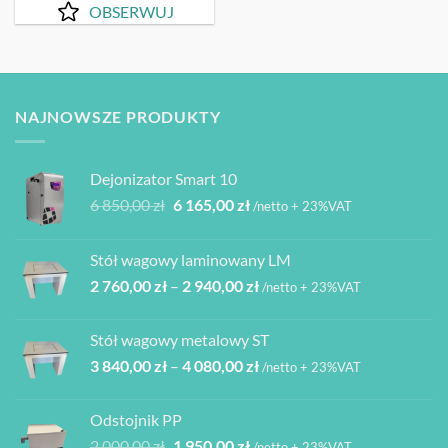
OBSERWUJ
NAJNOWSZE PRODUKTY
Dejonizator Smart 10
Pierwotna
Aktualna
6 850,00
zł
6 165,00
zł
/netto + 23%VAT
cena
cena
wynosiła:
wynosi:
Stół wagowy laminowany LM
6
6
Zakres
2 760,00
zł
–
2 940,00
zł
850,00 zł.
165,00 zł.
/netto + 23%VAT
cen:
od
Stół wagowy metalowy ST
2
Zakres
3 840,00
zł
–
4 080,00
zł
760,00 zł
/netto + 23%VAT
cen:
do
od
2
Odstojnik PP
3
940,00 zł
Pierwotna
Aktualna
2 000,00
zł
1 950,00
zł
/netto + 23%VAT