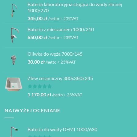
Bateria laboratoryjna stojąca do wody zimnej
1000/270
345,00
zł
/netto + 23%VAT
Bateria z mieszaczem 1000/210
650,00
zł
/netto + 23%VAT
Oliwka do węża 7000/145
30,00
zł
/netto + 23%VAT
Zlew ceramiczny 380x380x245
Oceniono
1 170,00
zł
/netto + 23%VAT
5.00
na 5
NAJWYŻEJ OCENIANE
Bateria do wody DEMI 1000/630