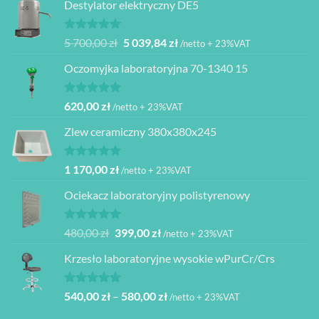
Destylator elektryczny DE5
Oceniono
Pierwotna
Aktualna
5 700,00
zł
5 039,84
zł
/netto + 23%VAT
5.00
na 5
cena
cena
Oczomyjka laboratoryjna 70-1340 15
wynosiła:
wynosi:
5
5
700,00 zł.
039,84 zł.
Oceniono
620,00
zł
/netto + 23%VAT
5.00
na 5
Zlew ceramiczny 380x380x245
Oceniono
1 170,00
zł
/netto + 23%VAT
5.00
na 5
Ociekacz laboratoryjny polistyrenowy
Oceniono
Pierwotna
Aktualna
480,00
zł
399,00
zł
/netto + 23%VAT
5.00
na 5
cena
cena
Krzesło laboratoryjne wysokie wPurCr/Crs
wynosiła:
wynosi:
480,00 zł.
399,00 zł.
Oceniono
Zakres
540,00
zł
–
580,00
zł
/netto + 23%VAT
5.00
na 5
cen: