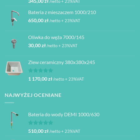
345,00
zł
/netto + 23%VAT
Bateria z mieszaczem 1000/210
650,00
zł
/netto + 23%VAT
Oliwka do węża 7000/145
30,00
zł
/netto + 23%VAT
Zlew ceramiczny 380x380x245
Oceniono
1 170,00
zł
/netto + 23%VAT
5.00
na 5
NAJWYŻEJ OCENIANE
Bateria do wody DEMI 1000/630
Oceniono
510,00
zł
/netto + 23%VAT
5.00
na 5