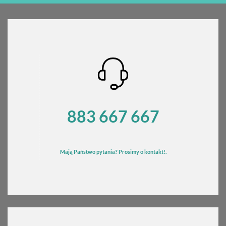
od
540,00 zł
do
580,00 zł
883 667 667
Mają Państwo pytania? Prosimy o kontakt!.