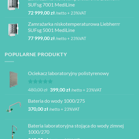
2
1
080,00 zł
SUFsg 7001 MediLine
000,00 zł.
950,00 zł.
72 999,00
zł
/netto + 23%VAT
Zamrażarka niskotemperaturowa Liebherrr
SUFsg 5001 MediLine
77 999,00
zł
/netto + 23%VAT
POPULARNE PRODUKTY
Ociekacz laboratoryjny polistyrenowy
Oceniono
Pierwotna
Aktualna
480,00
zł
399,00
zł
/netto + 23%VAT
5.00
na 5
cena
cena
Bateria do wody 1000/275
wynosiła:
wynosi:
370,00
zł
480,00 zł.
399,00 zł.
/netto + 23%VAT
Bateria laboratoryjna stojąca do wody zimnej
1000/270