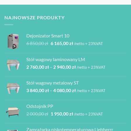
NAJNOWSZE PRODUKTY
Dejonizator Smart 10
Pierwotna
Aktualna
6 850,00
zł
6 165,00
zł
/netto + 23%VAT
cena
cena
wynosiła:
wynosi:
Stół wagowy laminowany LM
6
6
Zakres
2 760,00
zł
–
2 940,00
zł
850,00 zł.
165,00 zł.
/netto + 23%VAT
cen:
od
Stół wagowy metalowy ST
2
Zakres
3 840,00
zł
–
4 080,00
zł
760,00 zł
/netto + 23%VAT
cen:
do
od
2
Odstojnik PP
3
940,00 zł
Pierwotna
Aktualna
2 000,00
zł
1 950,00
zł
/netto + 23%VAT
840,00 zł
cena
cena
do
wynosiła:
wynosi:
4
Zamrażarka niskotemperaturowa Liebherrr