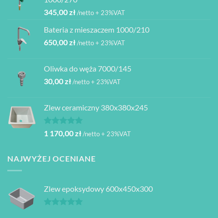
345,00
zł
/netto + 23%VAT
Bateria z mieszaczem 1000/210
650,00
zł
/netto + 23%VAT
Oliwka do węża 7000/145
30,00
zł
/netto + 23%VAT
Zlew ceramiczny 380x380x245
Oceniono
1 170,00
zł
/netto + 23%VAT
5.00
na 5
NAJWYŻEJ OCENIANE
Zlew epoksydowy 600x450x300
Oceniono