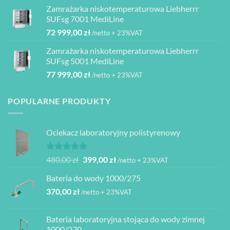
wynosiła:
wynosi:
4
Zamrażarka niskotemperaturowa Liebherrr
2
1
080,00 zł
SUFsg 7001 MediLine
000,00 zł.
950,00 zł.
72 999,00
zł
/netto + 23%VAT
Zamrażarka niskotemperaturowa Liebherrr
SUFsg 5001 MediLine
77 999,00
zł
/netto + 23%VAT
POPULARNE PRODUKTY
Ociekacz laboratoryjny polistyrenowy
Oceniono
Pierwotna
Aktualna
480,00
zł
399,00
zł
/netto + 23%VAT
5.00
na 5
cena
cena
Bateria do wody 1000/275
wynosiła:
wynosi:
370,00
zł
480,00 zł.
399,00 zł.
/netto + 23%VAT
Bateria laboratoryjna stojąca do wody zimnej
1000/270