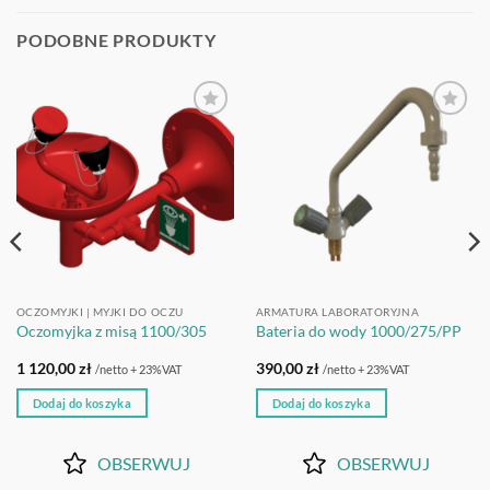
PODOBNE PRODUKTY
OBSERWUJ
OBSERWUJ
OCZOMYJKI | MYJKI DO OCZU
ARMATURA LABORATORYJNA
Oczomyjka z misą 1100/305
Bateria do wody 1000/275/PP
1 120,00
zł
390,00
zł
/netto + 23%VAT
/netto + 23%VAT
Dodaj do koszyka
Dodaj do koszyka
OBSERWUJ
OBSERWUJ