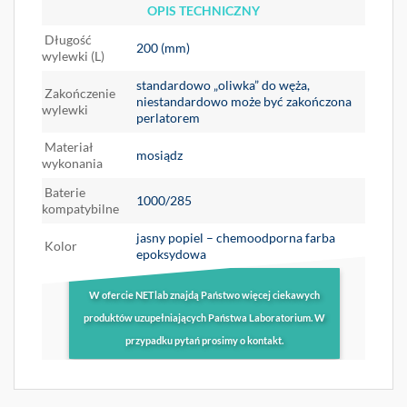
OPIS TECHNICZNY
Długość
200 (mm)
wylewki (L)
standardowo „oliwka” do węża,
Zakończenie
niestandardowo może być zakończona
wylewki
perlatorem
Materiał
mosiądz
wykonania
Baterie
1000/285
kompatybilne
jasny popiel – chemoodporna farba
Kolor
epoksydowa
W ofercie NETlab znajdą Państwo więcej ciekawych
produktów uzupełniających Państwa Laboratorium. W
przypadku pytań prosimy o kontakt.