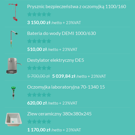
5.00
na 5
Prysznic bezpieczeństwa z oczomyjką 1100/160
Oceniono
3 150,00
zł
/netto + 23%VAT
5.00
na 5
Bateria do wody DEMI 1000/630
Oceniono
510,00
zł
/netto + 23%VAT
5.00
na 5
Destylator elektryczny DE5
Oceniono
Pierwotna
Aktualna
5 700,00
zł
5 039,84
zł
/netto + 23%VAT
5.00
na 5
cena
cena
Oczomyjka laboratoryjna 70-1340 15
wynosiła:
wynosi:
5
5
700,00 zł.
039,84 zł.
Oceniono
620,00
zł
/netto + 23%VAT
5.00
na 5
Zlew ceramiczny 380x380x245
Oceniono
1 170,00
zł
/netto + 23%VAT
5.00
na 5