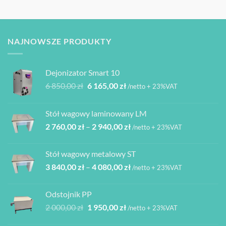
NAJNOWSZE PRODUKTY
Dejonizator Smart 10
Pierwotna
Aktualna
6 850,00
zł
6 165,00
zł
/netto + 23%VAT
cena
cena
wynosiła:
wynosi:
Stół wagowy laminowany LM
6
6
Zakres
2 760,00
zł
–
2 940,00
zł
850,00 zł.
165,00 zł.
/netto + 23%VAT
cen:
od
Stół wagowy metalowy ST
2
Zakres
3 840,00
zł
–
4 080,00
zł
760,00 zł
/netto + 23%VAT
cen:
do
od
2
Odstojnik PP
3
940,00 zł
Pierwotna
Aktualna
2 000,00
zł
1 950,00
zł
/netto + 23%VAT
840,00 zł
cena
cena
do