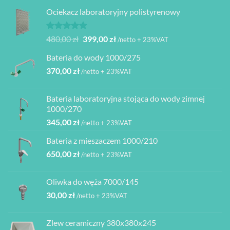
Ociekacz laboratoryjny polistyrenowy
Oceniono
Pierwotna
Aktualna
480,00
zł
399,00
zł
/netto + 23%VAT
5.00
na 5
cena
cena
Bateria do wody 1000/275
wynosiła:
wynosi:
370,00
zł
480,00 zł.
399,00 zł.
/netto + 23%VAT
Bateria laboratoryjna stojąca do wody zimnej
1000/270
345,00
zł
/netto + 23%VAT
Bateria z mieszaczem 1000/210
650,00
zł
/netto + 23%VAT
Oliwka do węża 7000/145
30,00
zł
/netto + 23%VAT
Zlew ceramiczny 380x380x245