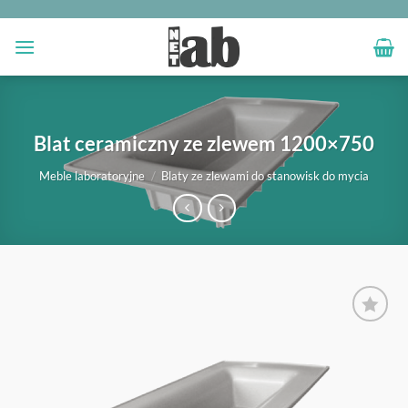
Przewiń
do
zawartości
Blat ceramiczny ze zlewem 1200×750
Meble laboratoryjne
/
Blaty ze zlewami do stanowisk do mycia
OBSERWUJ