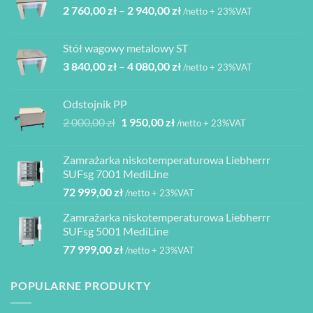
Zakres
2 760,00
zł
–
2 940,00
zł
850,00 zł.
165,00 zł.
/netto + 23%VAT
cen:
od
Stół wagowy metalowy ST
2
Zakres
3 840,00
zł
–
4 080,00
zł
760,00 zł
/netto + 23%VAT
cen:
do
od
2
Odstojnik PP
3
940,00 zł
Pierwotna
Aktualna
2 000,00
zł
1 950,00
zł
/netto + 23%VAT
840,00 zł
cena
cena
do
wynosiła:
wynosi:
4
Zamrażarka niskotemperaturowa Liebherrr
2
1
080,00 zł
SUFsg 7001 MediLine
000,00 zł.
950,00 zł.
72 999,00
zł
/netto + 23%VAT
Zamrażarka niskotemperaturowa Liebherrr
SUFsg 5001 MediLine
77 999,00
zł
/netto + 23%VAT
POPULARNE PRODUKTY