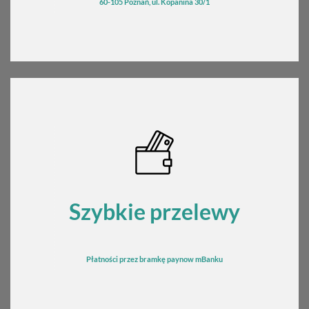
60-105 Poznań, ul. Kopanina 30/1
Szybkie przelewy
Płatności przez bramkę
pay
now mBanku