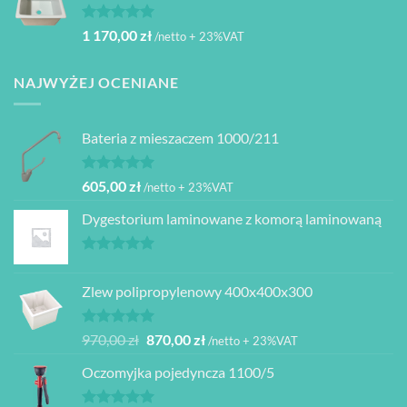
Oceniono
1 170,00
zł
/netto + 23%VAT
5.00
na 5
NAJWYŻEJ OCENIANE
Bateria z mieszaczem 1000/211
Oceniono
605,00
zł
/netto + 23%VAT
5.00
na 5
Dygestorium laminowane z komorą laminowaną
Oceniono
5.00
na 5
Zlew polipropylenowy 400x400x300
Oceniono
Pierwotna
Aktualna
970,00
zł
870,00
zł
/netto + 23%VAT
5.00
na 5
cena
cena
Oczomyjka pojedyncza 1100/5
wynosiła:
wynosi:
970,00 zł.
870,00 zł.