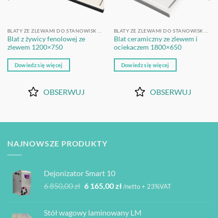
BLATY ZE ZLEWAMI DO STANOWISK DO MYCIA
BLATY ZE ZLEWAMI DO STANOWISK DO MYCIA
Blat z żywicy fenolowej ze
Blat ceramiczny ze zlewem i
zlewem 1200×750
ociekaczem 1800×650
Dowiedz się więcej
Dowiedz się więcej
OBSERWUJ
OBSERWUJ
NAJNOWSZE PRODUKTY
Dejonizator Smart 10
Pierwotna
Aktualna
6 850,00
zł
6 165,00
zł
/netto + 23%VAT
cena
cena
wynosiła:
wynosi:
Stół wagowy laminowany LM
6
6